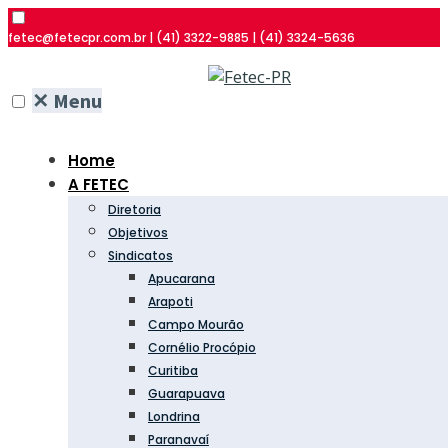
fetec@fetecpr.com.br | (41) 3322-9885 | (41) 3324-5636
✕
Menu
Home
A FETEC
Diretoria
Objetivos
Sindicatos
Apucarana
Arapoti
Campo Mourão
Cornélio Procópio
Curitiba
Guarapuava
Londrina
Paranavaí