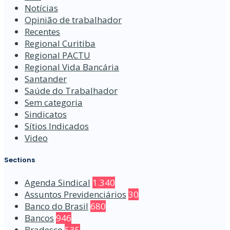
Notícias
Opinião de trabalhador
Recentes
Regional Curitiba
Regional PACTU
Regional Vida Bancária
Santander
Saúde do Trabalhador
Sem categoria
Sindicatos
Sítios Indicados
Video
Sections
Agenda Sindical
1.340
Assuntos Previdenciários
30
Banco do Brasil
680
Bancos
946
Bradesco
535