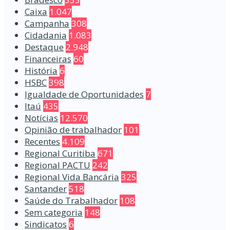
Caixa
1.047
Campanha
308
Cidadania
1.083
Destaque
2.948
Financeiras
60
História
6
HSBC
398
Igualdade de Oportunidades
7
Itaú
435
Notícias
12.570
Opinião de trabalhador
101
Recentes
4.109
Regional Curitiba
671
Regional PACTU
242
Regional Vida Bancária
325
Santander
518
Saúde do Trabalhador
108
Sem categoria
148
Sindicatos
6