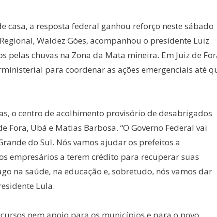
e casa, a resposta federal ganhou reforço neste sábado
o Regional, Waldez Góes, acompanhou o presidente Luiz
dos pelas chuvas na Zona da Mata mineira. Em Juiz de For
erministerial para coordenar as ações emergenciais até q
das, o centro de acolhimento provisório de desabrigados
z de Fora, Ubá e Matias Barbosa. “O Governo Federal vai
Grande do Sul. Nós vamos ajudar os prefeitos a
s empresários a terem crédito para recuperar suas
ago na saúde, na educação e, sobretudo, nós vamos dar
esidente Lula.
ecursos nem apoio para os municípios e para o povo