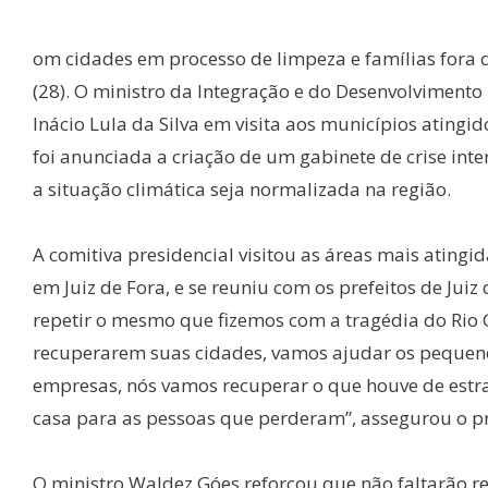
om cidades em processo de limpeza e famílias fora d
(28). O ministro da Integração e do Desenvolviment
Inácio Lula da Silva em visita aos municípios atingi
foi anunciada a criação de um gabinete de crise int
a situação climática seja normalizada na região.
A comitiva presidencial visitou as áreas mais atingi
em Juiz de Fora, e se reuniu com os prefeitos de Jui
repetir o mesmo que fizemos com a tragédia do Rio 
recuperarem suas cidades, vamos ajudar os pequeno
empresas, nós vamos recuperar o que houve de estr
casa para as pessoas que perderam”, assegurou o pr
O ministro Waldez Góes reforçou que não faltarão r