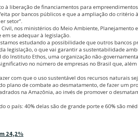
eto à liberação de financiamentos para empreendimentos
eita por bancos públicos e que a ampliação do critério à
r setor”.
 Civil, nos ministérios do Meio Ambiente, Planejamento
e em se adequar à legislação.
 estamos estudando a possibilidade que outros bancos p
legislação, o que vai garantir a sustentabilidade ambie
al do Instituto Ethos, uma organização não-governamenta
ignificativo no número de empresas no Brasil que, além d
azer com que o uso sustentável dos recursos naturais se
do plano de combate ao desmatamento, de fazer um pro
rados na Amazônia, ao invés de promover o desmatamen
do o país: 40% delas são de grande porte e 60% são méd
cem 24,2%