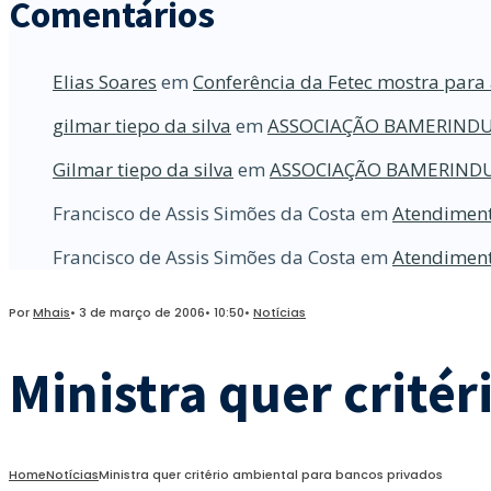
Comentários
Elias Soares
em
Conferência da Fetec mostra para 
gilmar tiepo da silva
em
ASSOCIAÇÃO BAMERINDU
Gilmar tiepo da silva
em
ASSOCIAÇÃO BAMERINDU
Francisco de Assis Simões da Costa
em
Atendiment
Francisco de Assis Simões da Costa
em
Atendiment
Por
Mhais
•
3 de março de 2006
•
10:50
•
Notícias
Ministra quer crité
Home
Notícias
Ministra quer critério ambiental para bancos privados