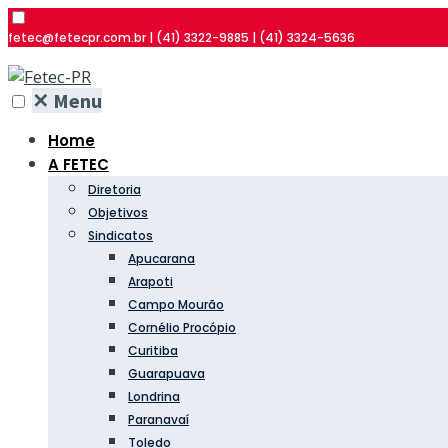
fetec@fetecpr.com.br | (41) 3322-9885 | (41) 3324-5636
✕
Menu
Home
A FETEC
Diretoria
Objetivos
Sindicatos
Apucarana
Arapoti
Campo Mourão
Cornélio Procópio
Curitiba
Guarapuava
Londrina
Paranavaí
Toledo