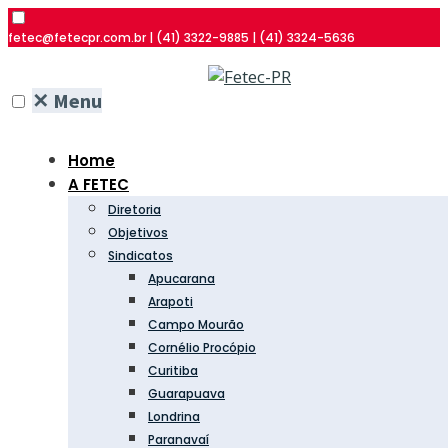
fetec@fetecpr.com.br | (41) 3322-9885 | (41) 3324-5636
✕
Menu
Home
A FETEC
Diretoria
Objetivos
Sindicatos
Apucarana
Arapoti
Campo Mourão
Cornélio Procópio
Curitiba
Guarapuava
Londrina
Paranavaí