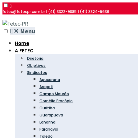
fetec@fetecpr.com.br | (41) 3322-9885 | (41) 3324-5636
✕
Menu
Home
A FETEC
Diretoria
Objetivos
Sindicatos
Apucarana
Arapoti
Campo Mourão
Cornélio Procópio
Curitiba
Guarapuava
Londrina
Paranavaí
Toledo