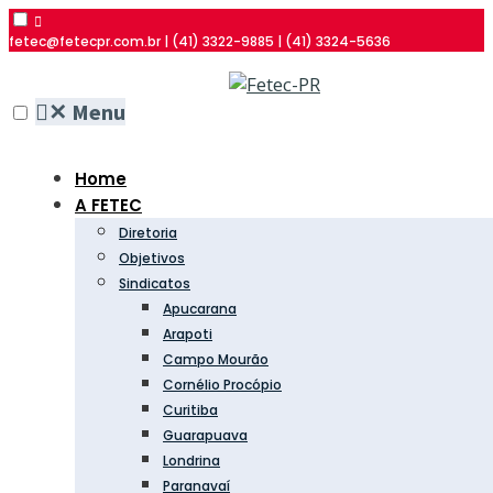
fetec@fetecpr.com.br | (41) 3322-9885 | (41) 3324-5636
✕
Menu
Home
A FETEC
Diretoria
Objetivos
Sindicatos
Apucarana
Arapoti
Campo Mourão
Cornélio Procópio
Curitiba
Guarapuava
Londrina
Paranavaí