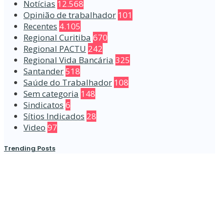
Notícias
12.568
Opinião de trabalhador
101
Recentes
4.105
Regional Curitiba
670
Regional PACTU
242
Regional Vida Bancária
325
Santander
518
Saúde do Trabalhador
108
Sem categoria
148
Sindicatos
6
Sítios Indicados
28
Video
97
Trending Posts