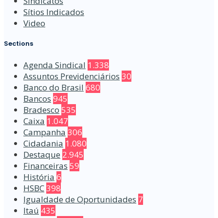
Sindicatos
Sítios Indicados
Video
Sections
Agenda Sindical
1.338
Assuntos Previdenciários
30
Banco do Brasil
680
Bancos
945
Bradesco
535
Caixa
1.047
Campanha
306
Cidadania
1.080
Destaque
2.945
Financeiras
59
História
6
HSBC
398
Igualdade de Oportunidades
7
Itaú
435