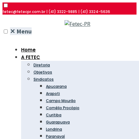
fetec@fetecpr.com.br | (41) 3322-9885 | (41) 3324-5636
✕
Menu
Home
A FETEC
Diretoria
Objetivos
Sindicatos
Apucarana
Arapoti
Campo Mourão
Cornélio Procópio
Curitiba
Guarapuava
Londrina
Paranavaí