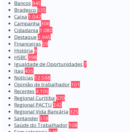
Bancos
945
Bradesco
535
Caixa
1.047
Campanha
306
Cidadania
1.080
Destaque
2.945
Financeiras
59
História
6
HSBC
398
Igualdade de Oportunidades
7
Itaú
435
Notícias
12.568
Opinião de trabalhador
101
Recentes
4.105
Regional Curitiba
670
Regional PACTU
242
Regional Vida Bancária
325
Santander
518
Saúde do Trabalhador
108
Sem categoria
148