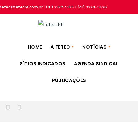
fetec@fetecpr.com.br | (41) 3322-9885 | (41) 3324-5636
HOME
A FETEC
NOTÍCIAS
SÍTIOS INDICADOS
AGENDA SINDICAL
PUBLICAÇÕES