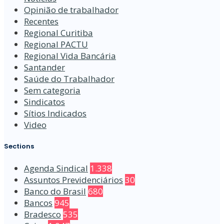
Opinião de trabalhador
Recentes
Regional Curitiba
Regional PACTU
Regional Vida Bancária
Santander
Saúde do Trabalhador
Sem categoria
Sindicatos
Sítios Indicados
Video
Sections
Agenda Sindical
1.338
Assuntos Previdenciários
30
Banco do Brasil
680
Bancos
945
Bradesco
535