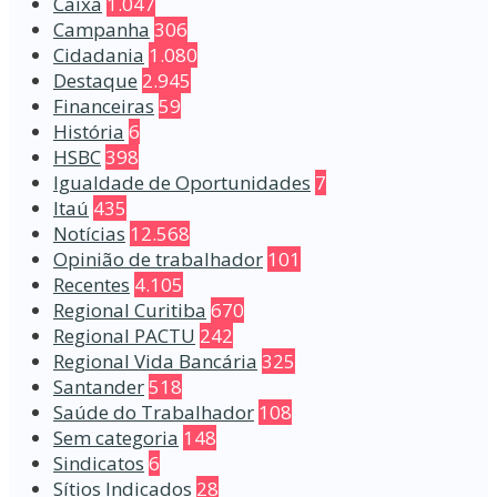
Caixa
1.047
Campanha
306
Cidadania
1.080
Destaque
2.945
Financeiras
59
História
6
HSBC
398
Igualdade de Oportunidades
7
Itaú
435
Notícias
12.568
Opinião de trabalhador
101
Recentes
4.105
Regional Curitiba
670
Regional PACTU
242
Regional Vida Bancária
325
Santander
518
Saúde do Trabalhador
108
Sem categoria
148
Sindicatos
6
Sítios Indicados
28