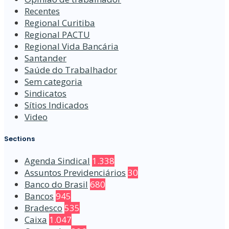
Recentes
Regional Curitiba
Regional PACTU
Regional Vida Bancária
Santander
Saúde do Trabalhador
Sem categoria
Sindicatos
Sítios Indicados
Video
Sections
Agenda Sindical
1.338
Assuntos Previdenciários
30
Banco do Brasil
680
Bancos
945
Bradesco
535
Caixa
1.047