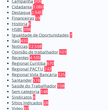
Campanha
306
Cidadania
1.080
Destaque
2.945
Financeiras
59
História
6
HSBC
398
Igualdade de Oportunidades
7
Itaú
435
Notícias
12.568
Opinião de trabalhador
101
Recentes
4.105
Regional Curitiba
670
Regional PACTU
242
Regional Vida Bancária
325
Santander
518
Saúde do Trabalhador
108
Sem categoria
148
Sindicatos
6
Sítios Indicados
28
Video
97