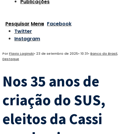
Publicações
Pesquisar
Menu
Facebook
Twitter
Instagram
Por
Flavio Laginski
•
23 de setembro de 2025
•
10:31
•
Banco do Brasil
,
Destaque
Nos 35 anos de
criação do SUS,
eleitos da Cassi