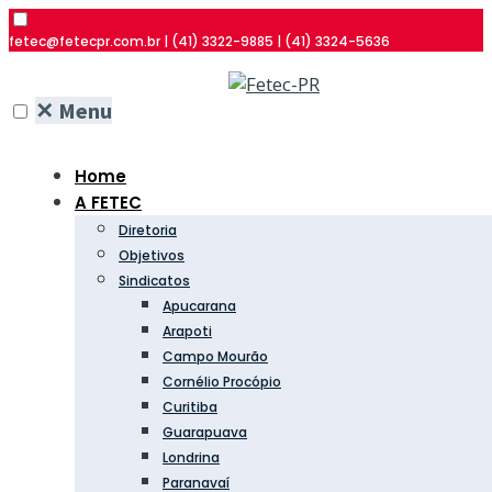
fetec@fetecpr.com.br | (41) 3322-9885 | (41) 3324-5636
✕
Menu
Home
A FETEC
Diretoria
Objetivos
Sindicatos
Apucarana
Arapoti
Campo Mourão
Cornélio Procópio
Curitiba
Guarapuava
Londrina
Paranavaí