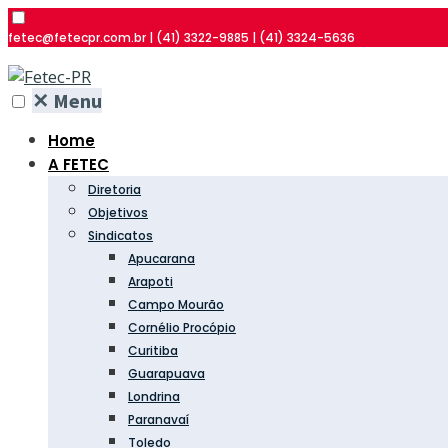
fetec@fetecpr.com.br | (41) 3322-9885 | (41) 3324-5636
✕
Menu
Home
A FETEC
Diretoria
Objetivos
Sindicatos
Apucarana
Arapoti
Campo Mourão
Cornélio Procópio
Curitiba
Guarapuava
Londrina
Paranavaí
Toledo