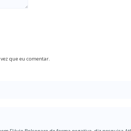
 vez que eu comentar.
eem Flávio Bolsonaro de forma negativa, diz pesquisa At