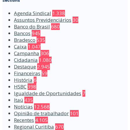
Sections
Agenda Sindical
1.338
Assuntos Previdenciários
30
Banco do Brasil
680
Bancos
945
Bradesco
535
Caixa
1.047
Campanha
306
Cidadania
1.080
Destaque
2.945
Financeiras
59
História
6
HSBC
398
Igualdade de Oportunidades
7
Itaú
435
Notícias
12.568
Opinião de trabalhador
101
Recentes
4.105
Regional Curitiba
670