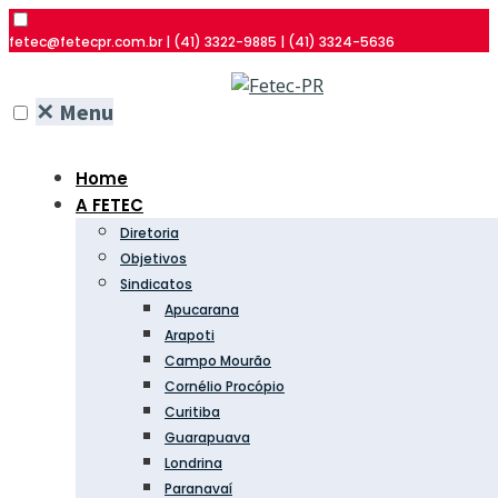
fetec@fetecpr.com.br | (41) 3322-9885 | (41) 3324-5636
✕
Menu
Home
A FETEC
Diretoria
Objetivos
Sindicatos
Apucarana
Arapoti
Campo Mourão
Cornélio Procópio
Curitiba
Guarapuava
Londrina
Paranavaí