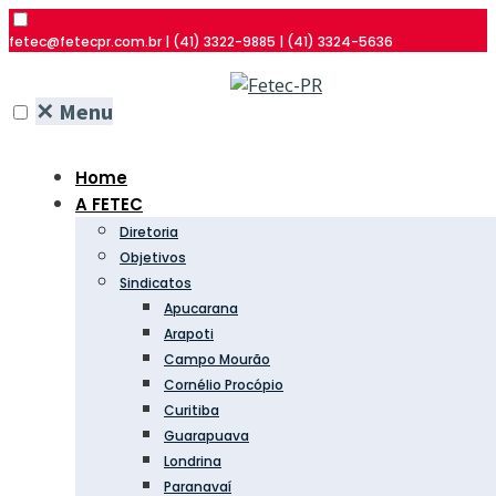
fetec@fetecpr.com.br | (41) 3322-9885 | (41) 3324-5636
✕
Menu
Home
A FETEC
Diretoria
Objetivos
Sindicatos
Apucarana
Arapoti
Campo Mourão
Cornélio Procópio
Curitiba
Guarapuava
Londrina
Paranavaí