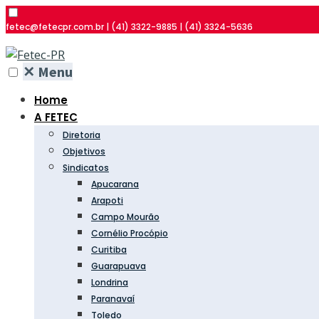
fetec@fetecpr.com.br | (41) 3322-9885 | (41) 3324-5636
✕
Menu
Home
A FETEC
Diretoria
Objetivos
Sindicatos
Apucarana
Arapoti
Campo Mourão
Cornélio Procópio
Curitiba
Guarapuava
Londrina
Paranavaí
Toledo