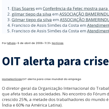
Elias Soares
em
Conferência da Fetec mostra para 
gilmar tiepo da silva
em
ASSOCIAÇÃO BAMERINDU
Gilmar tiepo da silva
em
ASSOCIAÇÃO BAMERINDU
Francisco de Assis Simões da Costa
em
Atendiment
Francisco de Assis Simões da Costa
em
Atendiment
Por
Mhais
•
6 de abril de 2006
•
11:31
•
Notícias
OIT alerta para cri
Home
Notícias
OIT alerta para crise mundial do emprego
O diretor-geral da Organização Internacional do Trab
que afeta todas as sociedades. No encontro do Fórum 
crescido 25%, a metade dos trabalhadores do mundo é p
Índia e 60% na América Latina).