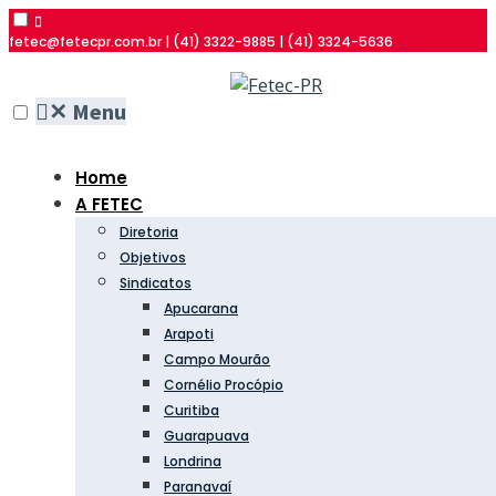
fetec@fetecpr.com.br | (41) 3322-9885 | (41) 3324-5636
✕
Menu
Home
A FETEC
Diretoria
Objetivos
Sindicatos
Apucarana
Arapoti
Campo Mourão
Cornélio Procópio
Curitiba
Guarapuava
Londrina
Paranavaí