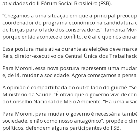
atividades do II Fórum Social Brasileiro (FSB).
“Chegamos a uma situação em que a principal preocupaçã
coordenador do programa econômico na candidatura de 
de forças para o lado dos conservadores”, lamenta Mor
porque então acontece o conflito, e é aí é que nós ent
Essa postura mais ativa durante as eleições deve marcar
Reis, diretor-executivo da Central Única dos Trabalhado
Para Moroni, essa nova postura representa uma mudan
e, de lá, mudar a sociedade. Agora começamos a pensa
A opinião é compartilhada do outro lado do guichê. “S
Ministério da Saúde. “É óbvio que o governo vive de c
do Conselho Nacional de Meio Ambiente. “Há uma visão 
Para Moroni, para mudar o governo é necessária tamb
sociedade, e não como nosso antagônico”, propõe o dire
políticos, defendem alguns participantes do FSB.