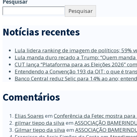
Pesquisar
Pesquisar
Notícias recentes
Lula lidera ranking de imagem de políticos; 59% v
Lula manda duro recado a Trump: “Quem manda no
CUT lança “Plataforma para as Eleições 2026” com
Entendendo a Convenção 193 da OIT: o que é trans
Banco Central reduz Selic para 14% ao ano; enten
Comentários
Elias Soares
em
Conferência da Fetec mostra para 
gilmar tiepo da silva
em
ASSOCIAÇÃO BAMERINDU
Gilmar tiepo da silva
em
ASSOCIAÇÃO BAMERINDU
Francisco de Assis Simões da Costa
em
Atendiment