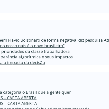
eem Flávio Bolsonaro de forma negativa, diz pesquisa At
 nosso país é o povo brasileiro”
 prioridades da classe trabalhadora
parência algorítmica e seus impactos
da o impacto da decisão
a categoria o Brasil que a gente quer
S – CARTA ABERTA
S – CARTA ABERTA
o nas agências da Caixa só com hora marcada