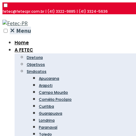
fetec@fetecpr.com.br | (41) 3322-9885 | (41) 3324-5636
✕
Menu
Home
A FETEC
Diretoria
Objetivos
Sindicatos
Apucarana
Arapoti
Campo Mourão
Cornélio Procópio
Curitiba
Guarapuava
Londrina
Paranavaí
Toledo