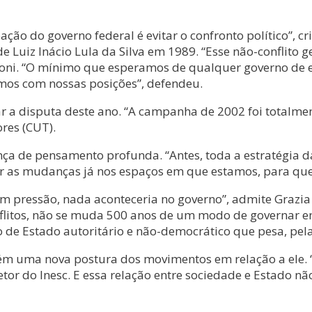
o do governo federal é evitar o confronto político”, cr
Luiz Inácio Lula da Silva em 1989. “Esse não-conflito 
oni. “O mínimo que esperamos de qualquer governo de es
ramos com nossas posições”, defendeu.
 a disputa deste ano. “A campanha de 2002 foi totalmente
res (CUT).
ça de pensamento profunda. “Antes, toda a estratégia 
r as mudanças já nos espaços em que estamos, para que 
em pressão, nada aconteceria no governo”, admite Grazia
onflitos, não se muda 500 anos de um modo de governar 
de Estado autoritário e não-democrático que pesa, pela 
ém uma nova postura dos movimentos em relação a ele.
tor do Inesc. E essa relação entre sociedade e Estado n