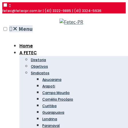
fetec@fetecpr.com.br | (41) 3322-9885 | (41) 3324-5636
✕
Menu
Home
A FETEC
Diretoria
Objetivos
Sindicatos
Apucarana
Arapoti
Campo Mourão
Cornélio Procópio
Curitiba
Guarapuava
Londrina
Paranavaí