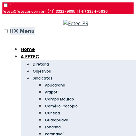
fetec@fetecpr.com.br | (41) 3322-9885 | (41) 3324-5636
✕
Menu
Home
A FETEC
Diretoria
Objetivos
Sindicatos
Apucarana
Arapoti
Campo Mourão
Cornélio Procópio
Curitiba
Guarapuava
Londrina
Paranavaí