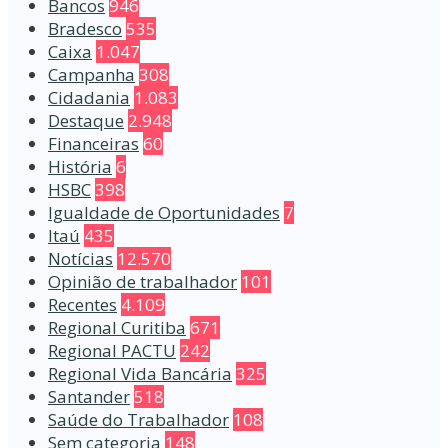
Bancos
946
Bradesco
535
Caixa
1.047
Campanha
308
Cidadania
1.083
Destaque
2.948
Financeiras
60
História
6
HSBC
398
Igualdade de Oportunidades
7
Itaú
435
Notícias
12.570
Opinião de trabalhador
101
Recentes
4.109
Regional Curitiba
671
Regional PACTU
242
Regional Vida Bancária
325
Santander
518
Saúde do Trabalhador
108
Sem categoria
148