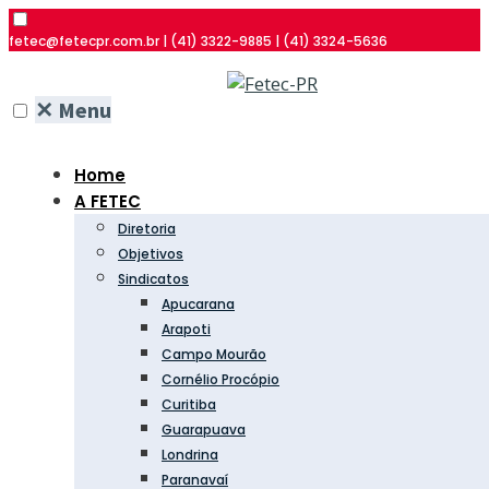
fetec@fetecpr.com.br | (41) 3322-9885 | (41) 3324-5636
✕
Menu
Home
A FETEC
Diretoria
Objetivos
Sindicatos
Apucarana
Arapoti
Campo Mourão
Cornélio Procópio
Curitiba
Guarapuava
Londrina
Paranavaí