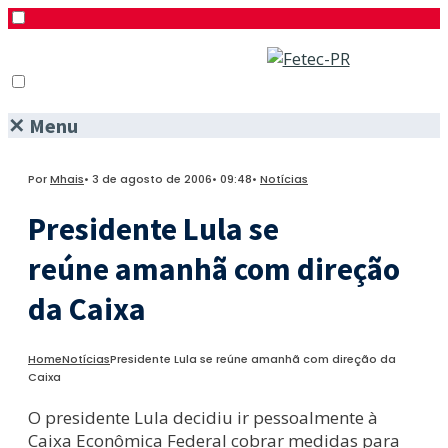
✕
Menu
Pesquisar
Menu
Facebook
Por
Mhais
•
3 de agosto de 2006
•
09:48
•
Notícias
Twitter
Instagram
Presidente Lula se
reúne amanhã com direção
da Caixa
Home
Notícias
Presidente Lula se reúne amanhã com direção da
Caixa
O presidente Lula decidiu ir pessoalmente à
Caixa Econômica Federal cobrar medidas para