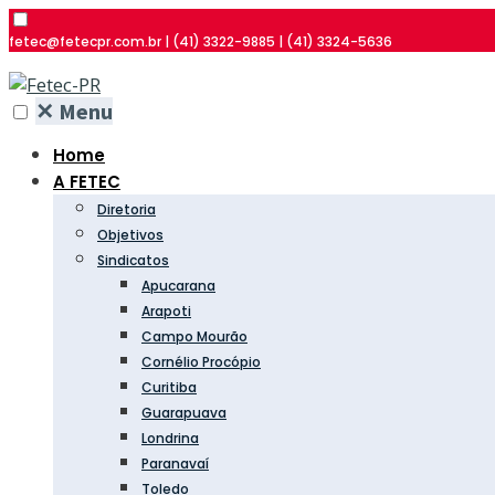
fetec@fetecpr.com.br | (41) 3322-9885 | (41) 3324-5636
✕
Menu
Home
A FETEC
Diretoria
Objetivos
Sindicatos
Apucarana
Arapoti
Campo Mourão
Cornélio Procópio
Curitiba
Guarapuava
Londrina
Paranavaí
Toledo