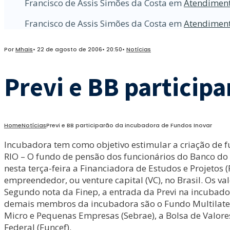
Francisco de Assis Simões da Costa
em
Atendiment
Francisco de Assis Simões da Costa
em
Atendiment
Por
Mhais
•
22 de agosto de 2006
•
20:50
•
Notícias
Previ e BB particip
Home
Notícias
Previ e BB participarão da incubadora de Fundos Inovar
Incubadora tem como objetivo estimular a criação de 
RIO – O fundo de pensão dos funcionários do Banco do B
nesta terça-feira a Financiadora de Estudos e Projetos 
empreendedor, ou venture capital (VC), no Brasil. Os v
Segundo nota da Finep, a entrada da Previ na incubado
demais membros da incubadora são o Fundo Multilatera
Micro e Pequenas Empresas (Sebrae), a Bolsa de Valore
Federal (Funcef).