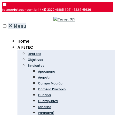
fetec@fetecpr.com.br | (41) 3322-9885 | (41) 3324-5636
✕
Menu
Home
A FETEC
Diretoria
Objetivos
Sindicatos
Apucarana
Arapoti
Campo Mourão
Cornélio Procópio
Curitiba
Guarapuava
Londrina
Paranavaí