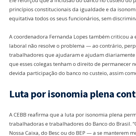
Ele reforçou que a inclusão do banco no custeio do 
princípios constitucionais da igualdade e da isonomi
equitativa todos os seus funcionários, sem discrim
A coordenadora Fernanda Lopes também criticou a ex
laboral não resolve o problema — ao contrário, perp
trabalhadores que ajudaram e ajudam diariamente n
que esses colegas tenham o direito de permanecer n
devida participação do banco no custeio, assim com
Luta por isonomia plena con
A CEBB reafirma que a luta por isonomia plena per
trabalhadoras e trabalhadores do Banco do Brasil.
Nossa Caixa, do Besc ou do BEP — a se manterem mob