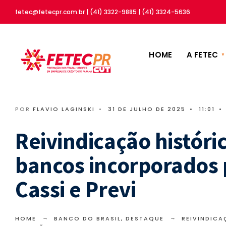
fetec@fetecpr.com.br | (41) 3322-9885 | (41) 3324-5636
HOME
A FETEC
POR
FLAVIO LAGINSKI
•
31 DE JULHO DE 2025
•
11:01
•
Reivindicação históri
bancos incorporados 
Cassi e Previ
HOME
BANCO DO BRASIL
,
DESTAQUE
REIVINDIC