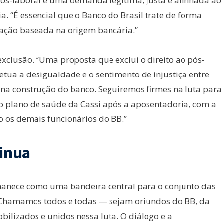
pós-laboral é uma demanda legítima, justa e alinhada ao
a. “É essencial que o Banco do Brasil trate de forma
inação baseada na origem bancária.”
clusão. “Uma proposta que exclui o direito ao pós-
etua a desigualdade e o sentimento de injustiça entre
a construção do banco. Seguiremos firmes na luta par
o plano de saúde da Cassi após a aposentadoria, com a
o os demais funcionários do BB.”
tinua
manece como uma bandeira central para o conjunto das
 “Chamamos todos e todas — sejam oriundos do BB, da
ilizados e unidos nessa luta. O diálogo e a