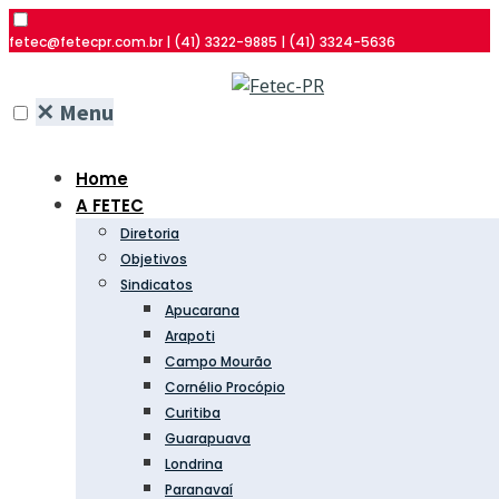
fetec@fetecpr.com.br | (41) 3322-9885 | (41) 3324-5636
✕
Menu
Home
A FETEC
Diretoria
Objetivos
Sindicatos
Apucarana
Arapoti
Campo Mourão
Cornélio Procópio
Curitiba
Guarapuava
Londrina
Paranavaí