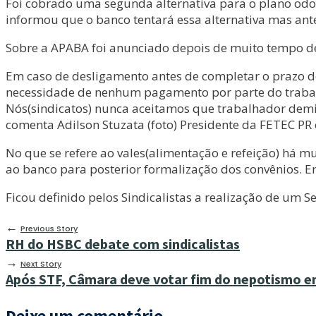
Foi cobrado uma segunda alternativa para o plano odon
informou que o banco tentará essa alternativa mas ante
Sobre a APABA foi anunciado depois de muito tempo de de
Em caso de desligamento antes de completar o prazo de
necessidade de nenhum pagamento por parte do trabalhad
Nós(sindicatos) nunca aceitamos que trabalhador demit
comenta Adilson Stuzata (foto) Presidente da FETEC P
No que se refere ao vales(alimentação e refeição) há mu
ao banco para posterior formalização dos convênios. 
Ficou definido pelos Sindicalistas a realização de um 
←
Previous Story
RH do HSBC debate com sindicalistas
→
Next Story
Após STF, Câmara deve votar fim do nepotismo 
Deixe um comentário