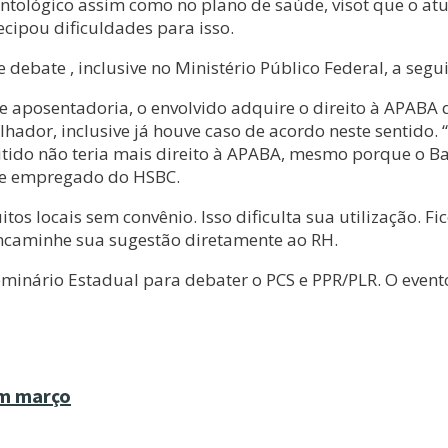
tológico assim como no plano de saúde, visot que o atua
cipou dificuldades para isso.
bate , inclusive no Ministério Público Federal, a seguin
 aposentadoria, o envolvido adquire o direito à APABA 
or, inclusive já houve caso de acordo neste sentido. “A
ido não teria mais direito à APABA, mesmo porque o Ban
R e empregado do HSBC.
itos locais sem convênio. Isso dificulta sua utilização. 
Encaminhe sua sugestão diretamente ao RH.
Seminário Estadual para debater o PCS e PPR/PLR. O event
em março