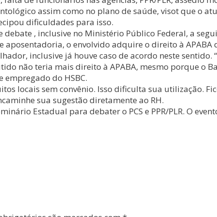
tológico assim como no plano de saúde, visot que o atua
cipou dificuldades para isso.
bate , inclusive no Ministério Público Federal, a seguin
 aposentadoria, o envolvido adquire o direito à APABA 
or, inclusive já houve caso de acordo neste sentido. “A
ido não teria mais direito à APABA, mesmo porque o Ban
R e empregado do HSBC.
itos locais sem convênio. Isso dificulta sua utilização. 
Encaminhe sua sugestão diretamente ao RH.
Seminário Estadual para debater o PCS e PPR/PLR. O event