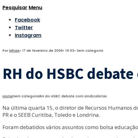
Pesquisar
Menu
Facebook
Twitter
Instagram
Por
Mhais
•
17 de fevereiro de 2006
•
14:03
•
Sem categoria
RH do HSBC debate 
Home
Sem categoria
RH do HSBC debate com sindicalistas
Na última quarta 15, o diretor de Recursos Humanos do
PR e o SEEB Curitiba, Toledo e Londrina.
Foram debatidos vários assuntos como bolsa educação, 