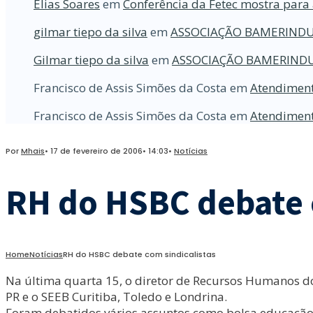
Elias Soares
em
Conferência da Fetec mostra para 
gilmar tiepo da silva
em
ASSOCIAÇÃO BAMERINDU
Gilmar tiepo da silva
em
ASSOCIAÇÃO BAMERINDU
Francisco de Assis Simões da Costa
em
Atendiment
Francisco de Assis Simões da Costa
em
Atendiment
Por
Mhais
•
17 de fevereiro de 2006
•
14:03
•
Notícias
RH do HSBC debate 
Home
Notícias
RH do HSBC debate com sindicalistas
Na última quarta 15, o diretor de Recursos Humanos do
PR e o SEEB Curitiba, Toledo e Londrina.
Foram debatidos vários assuntos como bolsa educação, 