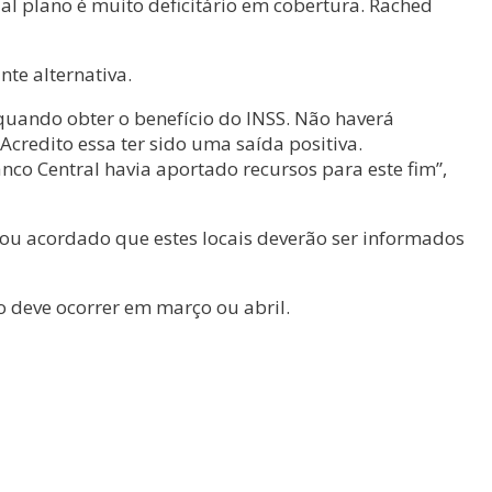
l plano é muito deficitário em cobertura. Rached
te alternativa.
quando obter o benefício do INSS. Não haverá
credito essa ter sido uma saída positiva.
co Central havia aportado recursos para este fim”,
Ficou acordado que estes locais deverão ser informados
o deve ocorrer em março ou abril.