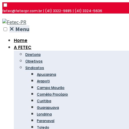
fetec@fetecpr.com.br | (41) 3322-9885 | (41) 3324-5636
✕
Menu
Home
A FETEC
Diretoria
Objetivos
Sindicatos
Apucarana
Arapoti
Campo Mourão
Cornélio Procópio
Curitiba
Guarapuava
Londrina
Paranavaí
Toledo