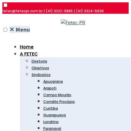
fetec@fetecpr.com.br | (41) 3322-9885 | (41) 3324-5636
✕
Menu
Home
A FETEC
Diretoria
Objetivos
Sindicatos
Apucarana
Arapoti
Campo Mourão
Cornélio Procópio
Curitiba
Guarapuava
Londrina
Paranavaí