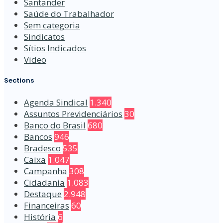
Santander
Saúde do Trabalhador
Sem categoria
Sindicatos
Sítios Indicados
Video
Sections
Agenda Sindical
1.340
Assuntos Previdenciários
30
Banco do Brasil
680
Bancos
946
Bradesco
535
Caixa
1.047
Campanha
308
Cidadania
1.083
Destaque
2.948
Financeiras
60
História
6