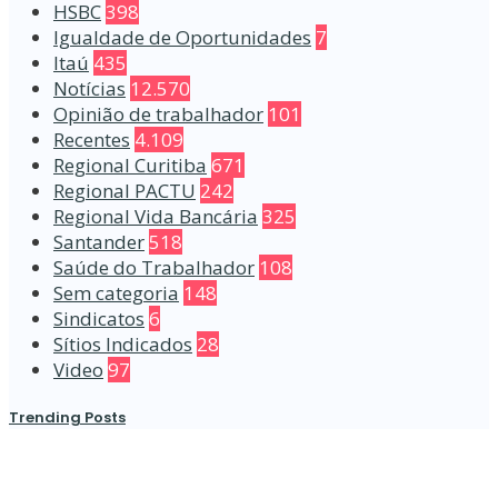
HSBC
398
Igualdade de Oportunidades
7
Itaú
435
Notícias
12.570
Opinião de trabalhador
101
Recentes
4.109
Regional Curitiba
671
Regional PACTU
242
Regional Vida Bancária
325
Santander
518
Saúde do Trabalhador
108
Sem categoria
148
Sindicatos
6
Sítios Indicados
28
Video
97
Trending Posts