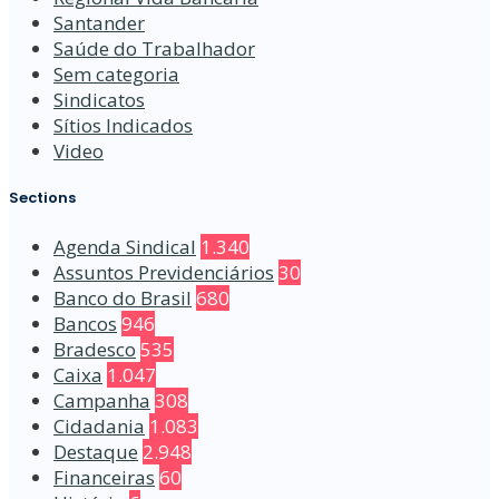
Santander
Saúde do Trabalhador
Sem categoria
Sindicatos
Sítios Indicados
Video
Sections
Agenda Sindical
1.340
Assuntos Previdenciários
30
Banco do Brasil
680
Bancos
946
Bradesco
535
Caixa
1.047
Campanha
308
Cidadania
1.083
Destaque
2.948
Financeiras
60