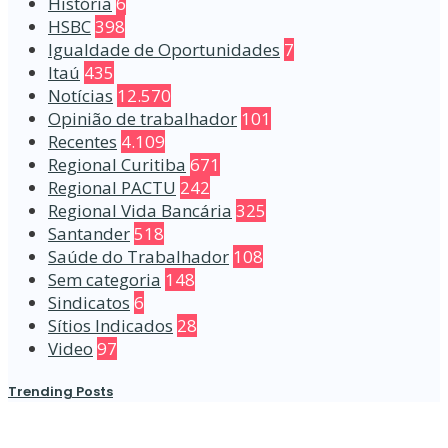
História
6
HSBC
398
Igualdade de Oportunidades
7
Itaú
435
Notícias
12.570
Opinião de trabalhador
101
Recentes
4.109
Regional Curitiba
671
Regional PACTU
242
Regional Vida Bancária
325
Santander
518
Saúde do Trabalhador
108
Sem categoria
148
Sindicatos
6
Sítios Indicados
28
Video
97
Trending Posts