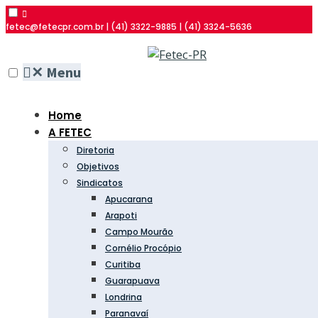
fetec@fetecpr.com.br | (41) 3322-9885 | (41) 3324-5636
✕
Menu
Home
A FETEC
Diretoria
Objetivos
Sindicatos
Apucarana
Arapoti
Campo Mourão
Cornélio Procópio
Curitiba
Guarapuava
Londrina
Paranavaí