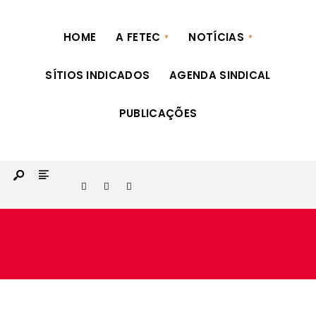
fetec@fetecpr.com.br | (41) 3322-9885 | (41) 3324-5636
HOME
A FETEC
NOTÍCIAS
SÍTIOS INDICADOS
AGENDA SINDICAL
PUBLICAÇÕES