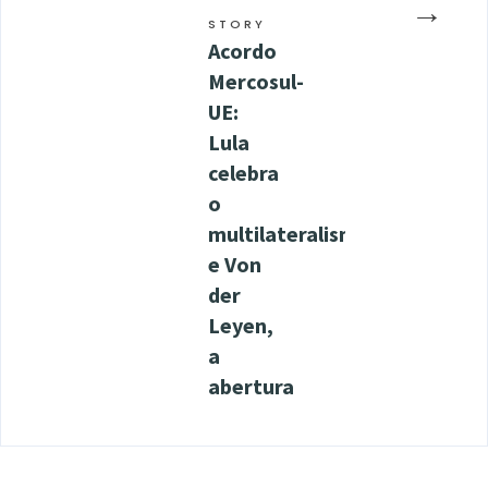
→
STORY
Acordo
Mercosul-
UE:
Lula
celebra
o
multilateralismo
e Von
der
Leyen,
a
abertura