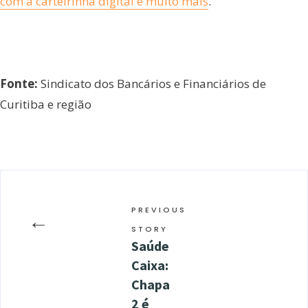
com a carteirinha digital e muito mais
.
Fonte:
Sindicato dos Bancários e Financiários de
Curitiba e região
PREVIOUS
←
STORY
Saúde
Caixa:
Chapa
2 é