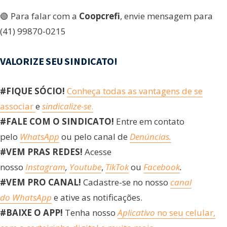
🟢 Para falar com a
Coopcrefi
, envie mensagem para
(41) 99870-0215
VALORIZE SEU SINDICATO!
#FIQUE SÓCIO!
Conheça todas as vantagens de se
associar
e
sindicalize-se
.
#FALE COM O SINDICATO!
Entre em contato
pelo
WhatsApp
ou pelo canal de
Denúncias.
#VEM PRAS REDES!
Acesse
nosso
Instagram
,
Youtube
,
TikTok
ou
Facebook
.
#VEM PRO CANAL!
Cadastre-se no nosso
canal
do WhatsApp
e ative as notificações.
#BAIXE O APP!
Tenha nosso
Aplicativo
no seu celular,