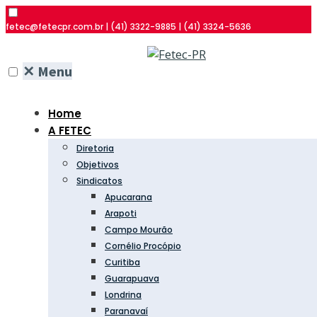
fetec@fetecpr.com.br | (41) 3322-9885 | (41) 3324-5636
✕
Menu
Home
A FETEC
Diretoria
Objetivos
Sindicatos
Apucarana
Arapoti
Campo Mourão
Cornélio Procópio
Curitiba
Guarapuava
Londrina
Paranavaí