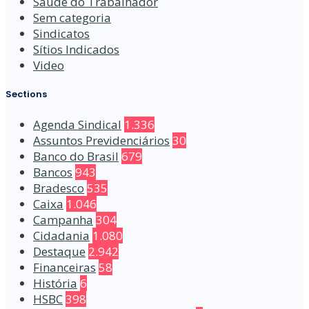
Saúde do Trabalhador
Sem categoria
Sindicatos
Sítios Indicados
Video
Sections
Agenda Sindical
1.336
Assuntos Previdenciários
30
Banco do Brasil
679
Bancos
943
Bradesco
535
Caixa
1.046
Campanha
304
Cidadania
1.080
Destaque
2.942
Financeiras
58
História
6
HSBC
398