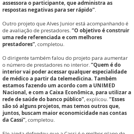
assessora o participante, que administra as
respostas negativas para ser rápido”
.
Outro projeto que Alves Junior está acompanhando é
de avaliação de prestadores.
“O objetivo é construir
uma rede referenciada e com melhores
prestadores”
, completou.
O dirigente também falou do projeto para aumentar
o número de prestadores no interior.
“Quem é do
interior vai poder acessar qualquer especialidade
de médico a partir da telemedicina. Também
estamos fazendo um acordo com a UNIMED
Nacional, e com a Caixa Econômica, para utilizar a
rede de saúde do banco público”
, explicou.
“Esses
são só alguns projetos, mas temos outros que,
juntos, buscam maior economicidade nas contas
da Cassi”
, completou.
Ele ainda defendeu que a Cassi é o melhor plano de