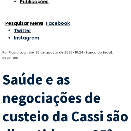
Publicações
Pesquisar
Menu
Facebook
Twitter
Instagram
Por
Flavio Laginski
•
25 de agosto de 2025
•
10:24
•
Banco do Brasil
,
Recentes
Saúde e as
negociações de
custeio da Cassi são