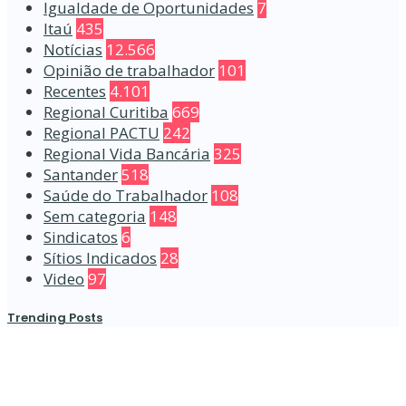
Igualdade de Oportunidades
7
Itaú
435
Notícias
12.566
Opinião de trabalhador
101
Recentes
4.101
Regional Curitiba
669
Regional PACTU
242
Regional Vida Bancária
325
Santander
518
Saúde do Trabalhador
108
Sem categoria
148
Sindicatos
6
Sítios Indicados
28
Video
97
Trending Posts