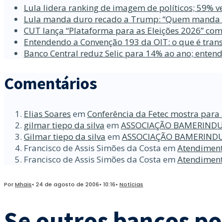
Lula lidera ranking de imagem de políticos; 59% v
Lula manda duro recado a Trump: “Quem manda no
CUT lança “Plataforma para as Eleições 2026” com
Entendendo a Convenção 193 da OIT: o que é trans
Banco Central reduz Selic para 14% ao ano; enten
Comentários
Elias Soares
em
Conferência da Fetec mostra para 
gilmar tiepo da silva
em
ASSOCIAÇÃO BAMERINDU
Gilmar tiepo da silva
em
ASSOCIAÇÃO BAMERINDU
Francisco de Assis Simões da Costa
em
Atendiment
Francisco de Assis Simões da Costa
em
Atendiment
Por
Mhais
•
24 de agosto de 2006
•
10:16
•
Notícias
Se outros bancos po