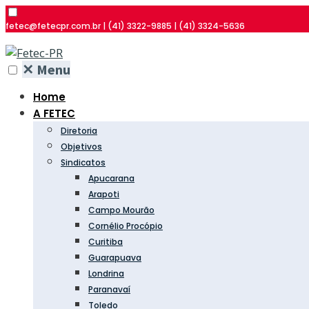
fetec@fetecpr.com.br | (41) 3322-9885 | (41) 3324-5636
✕
Menu
Home
A FETEC
Diretoria
Objetivos
Sindicatos
Apucarana
Arapoti
Campo Mourão
Cornélio Procópio
Curitiba
Guarapuava
Londrina
Paranavaí
Toledo