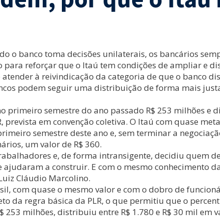
ndo o banco toma decisões unilaterais, os bancários s
ara reforçar que o Itaú tem condições de ampliar e dis
e atender à reivindicação da categoria de que o banco di
ancos podem seguir uma distribuição de forma mais justa
no primeiro semestre do ano passado R$ 253 milhões e d
LR, prevista em convenção coletiva. O Itaú com quase me
imeiro semestre deste ano e, sem terminar a negociação
ários, um valor de R$ 360.
balhadores e, de forma intransigente, decidiu quem deve
 ajudaram a construir. E com o mesmo conhecimento da s
Luiz Cláudio Marcolino.
il, com quase o mesmo valor e com o dobro de funcionári
eto da regra básica da PLR, o que permitiu que o percen
 253 milhões, distribuiu entre R$ 1.780 e R$ 30 mil em va