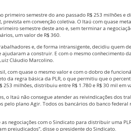
no primeiro semestre do ano passado R$ 253 milhões e d
LR, prevista em convenção coletiva. O Itaú com quase me
imeiro semestre deste ano e, sem terminar a negociação
ários, um valor de R$ 360.
balhadores e, de forma intransigente, decidiu quem deve
 ajudaram a construir. E com o mesmo conhecimento da s
Luiz Cláudio Marcolino.
il, com quase o mesmo valor e com o dobro de funcionári
eto da regra básica da PLR, o que permitiu que o percen
 253 milhões, distribuiu entre R$ 1.780 e R$ 30 mil em va
s, o Itaú não consegue atender as reivindicações dos t
os pelo plano Agir. Todos os bancários do banco federal
e as negociações com o Sindicato para distribuir uma P
m prejudicados”, disse o presidente do Sindicato.