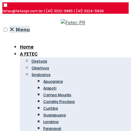
fetec@fetecpr.com.br | (41) 3322-9885 | (41) 3324-5636
✕
Menu
Home
A FETEC
Diretoria
Objetivos
Sindicatos
Apucarana
Arapoti
Campo Mourão
Cornélio Procópio
Curitiba
Guarapuava
Londrina
Paranavaí