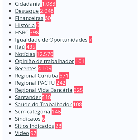
Cidadania
1.083
Destaque
2.948
Financeiras
60
História
6
HSBC
398
Igualdade de Oportunidades
7
Itaú
435
Notícias
12.570
Opinião de trabalhador
101
Recentes
4.109
Regional Curitiba
671
Regional PACTU
242
Regional Vida Bancária
325
Santander
518
Saúde do Trabalhador
108
Sem categoria
148
Sindicatos
6
Sítios Indicados
28
Video
97