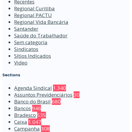
Recentes
Regional Curitiba
Regional PACTU
Regional Vida Bancária
Santander
Saúde do Trabalhador
Sem categoria
Sindicatos
Sítios Indicados
Video
Sections
Agenda Sindical
1.340
Assuntos Previdenciários
30
Banco do Brasil
680
Bancos
946
Bradesco
535
Caixa
1.047
Campanha
308