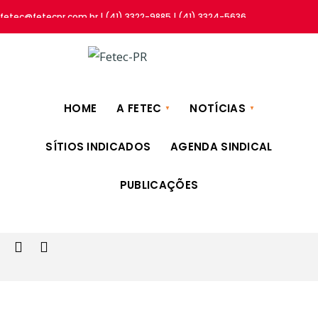
fetec@fetecpr.com.br | (41) 3322-9885 | (41) 3324-5636
HOME
A FETEC
NOTÍCIAS
SÍTIOS INDICADOS
AGENDA SINDICAL
PUBLICAÇÕES