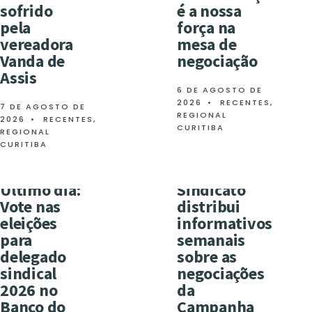
sofrido
é a nossa
pela
força na
vereadora
mesa de
Vanda de
negociação
Assis
6 DE AGOSTO DE
2026
•
RECENTES
,
7 DE AGOSTO DE
REGIONAL
2026
•
RECENTES
,
CURITIBA
REGIONAL
CURITIBA
Último dia:
Sindicato
Vote nas
distribui
eleições
informativos
para
semanais
delegado
sobre as
sindical
negociações
2026 no
da
Banco do
Campanha