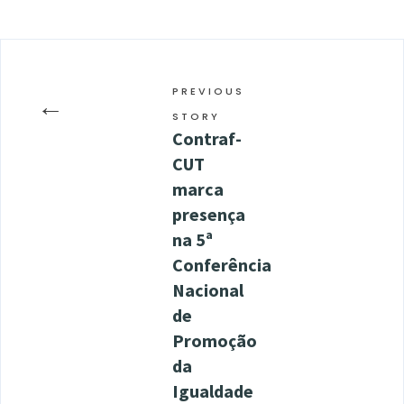
PREVIOUS
←
STORY
Contraf-
CUT
marca
presença
na 5ª
Conferência
Nacional
de
Promoção
da
Igualdade