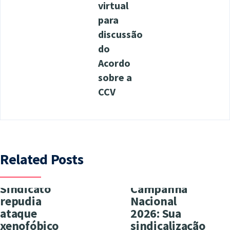
virtual
para
discussão
do
Acordo
sobre a
CCV
Related Posts
Sindicato
Campanha
repudia
Nacional
ataque
2026: Sua
xenofóbico
sindicalização