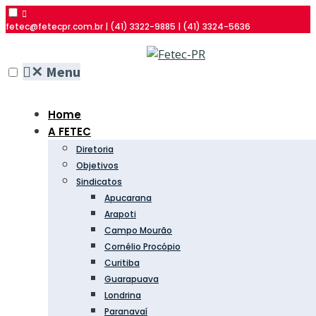
fetec@fetecpr.com.br | (41) 3322-9885 | (41) 3324-5636
✕
Menu
Home
A FETEC
Diretoria
Objetivos
Sindicatos
Apucarana
Arapoti
Campo Mourão
Cornélio Procópio
Curitiba
Guarapuava
Londrina
Paranavaí