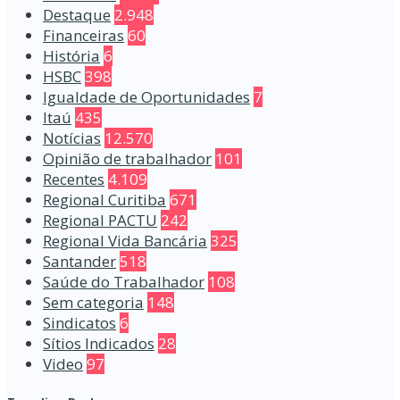
Destaque
2.948
Financeiras
60
História
6
HSBC
398
Igualdade de Oportunidades
7
Itaú
435
Notícias
12.570
Opinião de trabalhador
101
Recentes
4.109
Regional Curitiba
671
Regional PACTU
242
Regional Vida Bancária
325
Santander
518
Saúde do Trabalhador
108
Sem categoria
148
Sindicatos
6
Sítios Indicados
28
Video
97