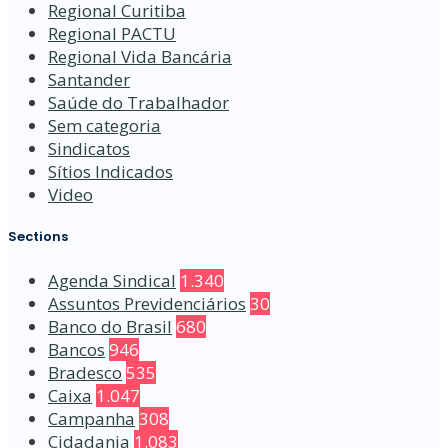
Regional Curitiba
Regional PACTU
Regional Vida Bancária
Santander
Saúde do Trabalhador
Sem categoria
Sindicatos
Sítios Indicados
Video
Sections
Agenda Sindical
1.340
Assuntos Previdenciários
30
Banco do Brasil
680
Bancos
946
Bradesco
535
Caixa
1.047
Campanha
308
Cidadania
1.083