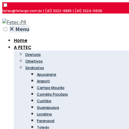
fetec@fetecpr.com.br | (41) 3322-9885 | (41) 3324-5636
✕
Menu
Home
A FETEC
Diretoria
Objetivos
Sindicatos
Apucarana
Arapoti
Campo Mourão
Cornélio Procópio
Curitiba
Guarapuava
Londrina
Paranavaí
Toledo