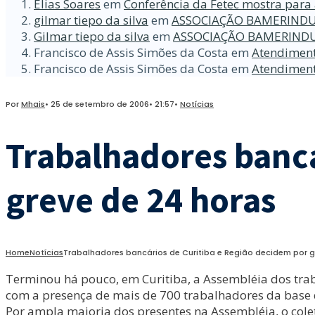
Elias Soares
em
Conferência da Fetec mostra para 
gilmar tiepo da silva
em
ASSOCIAÇÃO BAMERINDU
Gilmar tiepo da silva
em
ASSOCIAÇÃO BAMERINDU
Francisco de Assis Simões da Costa
em
Atendiment
Francisco de Assis Simões da Costa
em
Atendiment
Por
Mhais
•
25 de setembro de 2006
•
21:57
•
Notícias
Trabalhadores bancá
greve de 24 horas
Home
Notícias
Trabalhadores bancários de Curitiba e Região decidem por g
Terminou há pouco, em Curitiba, a Assembléia dos trab
com a presença de mais de 700 trabalhadores da base do
Por ampla maioria dos presentes na Assembléia, o colet