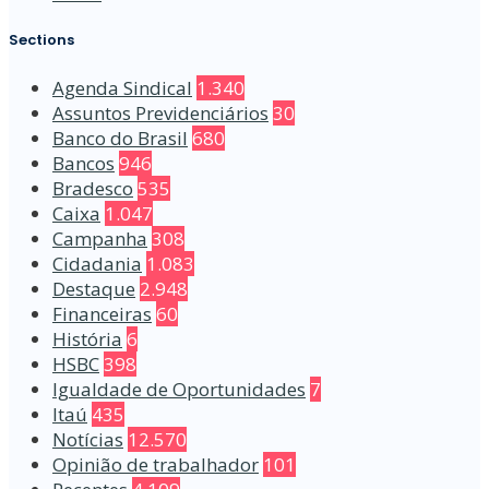
Sections
Agenda Sindical
1.340
Assuntos Previdenciários
30
Banco do Brasil
680
Bancos
946
Bradesco
535
Caixa
1.047
Campanha
308
Cidadania
1.083
Destaque
2.948
Financeiras
60
História
6
HSBC
398
Igualdade de Oportunidades
7
Itaú
435
Notícias
12.570
Opinião de trabalhador
101