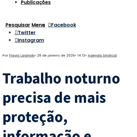
Publicações
Pesquisar
Menu
Facebook
Twitter
Instagram
Por
Flavio Laginski
•
28 de janeiro de 2026
•
14:13
•
Agenda Sindical
Trabalho noturno
precisa de mais
proteção,
informação e