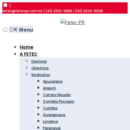
fetec@fetecpr.com.br | (41) 3322-9885 | (41) 3324-5636
✕
Menu
Home
A FETEC
Diretoria
Objetivos
Sindicatos
Apucarana
Arapoti
Campo Mourão
Cornélio Procópio
Curitiba
Guarapuava
Londrina
Paranavaí