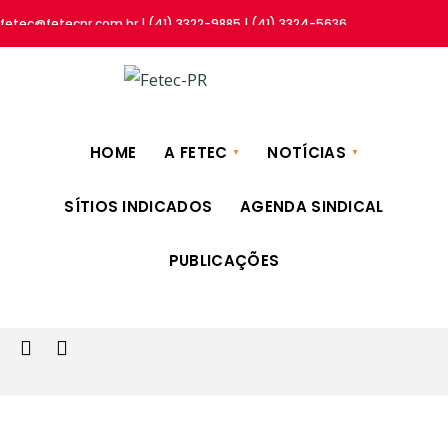
fetec@fetecpr.com.br | (41) 3322-9885 | (41) 3324-5636
HOME
A FETEC
NOTÍCIAS
SÍTIOS INDICADOS
AGENDA SINDICAL
PUBLICAÇÕES