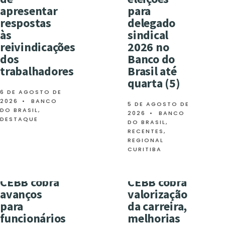
apresentar
para
respostas
delegado
às
sindical
reivindicações
2026 no
dos
Banco do
trabalhadores
Brasil até
quarta (5)
6 DE AGOSTO DE
2026
•
BANCO
5 DE AGOSTO DE
DO BRASIL
,
2026
•
BANCO
DESTAQUE
DO BRASIL
,
RECENTES
,
REGIONAL
CURITIBA
CEBB cobra
CEBB cobra
avanços
valorização
para
da carreira,
funcionários
melhorias