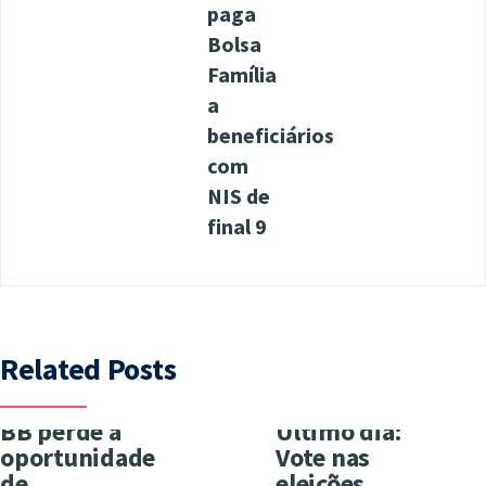
paga
Bolsa
Família
a
beneficiários
com
NIS de
final 9
Related Posts
BB perde a
Último dia:
oportunidade
Vote nas
de
eleições