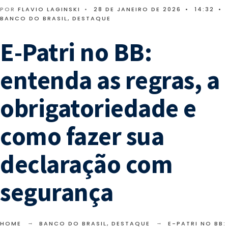
POR
FLAVIO LAGINSKI
•
28 DE JANEIRO DE 2026
•
14:32
•
BANCO DO BRASIL
,
DESTAQUE
E-Patri no BB:
entenda as regras, a
obrigatoriedade e
como fazer sua
declaração com
segurança
HOME
BANCO DO BRASIL
,
DESTAQUE
E-PATRI NO BB: