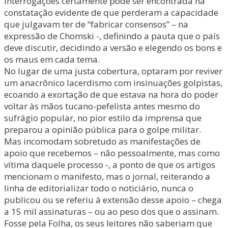
interrogações certamente pode ser encontrada na
constatação evidente de que perderam a capacidade
que julgavam ter de “fabricar consensos” – na
expressão de Chomski -, definindo a pauta que o país
deve discutir, decidindo a versão e elegendo os bons e
os maus em cada tema.
No lugar de uma justa cobertura, optaram por reviver
um anacrônico lacerdismo com insinuações golpistas,
ecoando a exortação de que estava na hora do poder
voltar às mãos tucano-pefelista antes mesmo do
sufrágio popular, no pior estilo da imprensa que
preparou a opinião pública para o golpe militar.
Mas incomodam sobretudo as manifestações de
apoio que recebemos – não pessoalmente, mas como
vítima daquele processo -, a ponto de que os artigos
mencionam o manifesto, mas o jornal, reiterando a
linha de editorializar todo o noticiário, nunca o
publicou ou se referiu à extensão desse apoio – chega
a 15 mil assinaturas – ou ao peso dos que o assinam.
Fosse pela Folha, os seus leitores não saberiam que