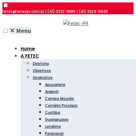
fetec@fetecpr.com.br | (41) 3322-9885 | (41) 3324-5636
✕
Menu
Home
A FETEC
Diretoria
Objetivos
Sindicatos
Apucarana
Arapoti
Campo Mourão
Cornélio Procópio
Curitiba
Guarapuava
Londrina
Paranavaí