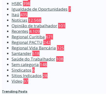
HSBC
398
Igualdade de Oportunidades
7
Itaú
435
Notícias
12.568
Opinião de trabalhador
101
Recentes
4.109
Regional Curitiba
671
Regional PACTU
242
Regional Vida Bancária
325
Santander
518
Saúde do Trabalhador
108
Sem categoria
148
Sindicatos
6
Sítios Indicados
28
Video
97
Trending Posts