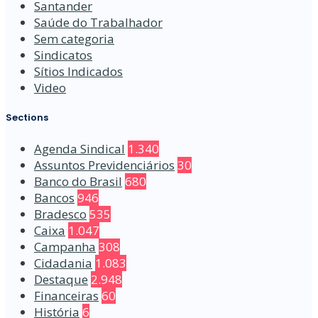
Santander
Saúde do Trabalhador
Sem categoria
Sindicatos
Sítios Indicados
Video
Sections
Agenda Sindical
1.340
Assuntos Previdenciários
30
Banco do Brasil
680
Bancos
946
Bradesco
535
Caixa
1.047
Campanha
308
Cidadania
1.083
Destaque
2.948
Financeiras
60
História
6