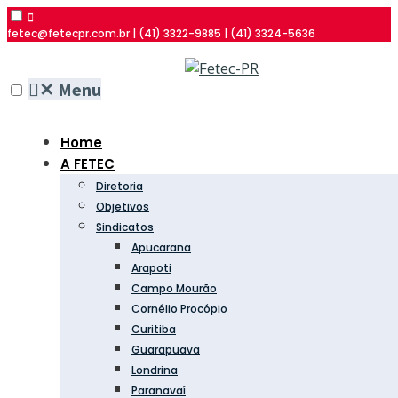
fetec@fetecpr.com.br | (41) 3322-9885 | (41) 3324-5636
✕
Menu
Home
A FETEC
Diretoria
Objetivos
Sindicatos
Apucarana
Arapoti
Campo Mourão
Cornélio Procópio
Curitiba
Guarapuava
Londrina
Paranavaí