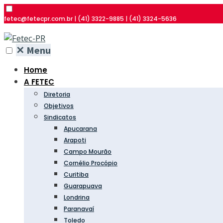
fetec@fetecpr.com.br | (41) 3322-9885 | (41) 3324-5636
✕
Menu
Home
A FETEC
Diretoria
Objetivos
Sindicatos
Apucarana
Arapoti
Campo Mourão
Cornélio Procópio
Curitiba
Guarapuava
Londrina
Paranavaí
Toledo