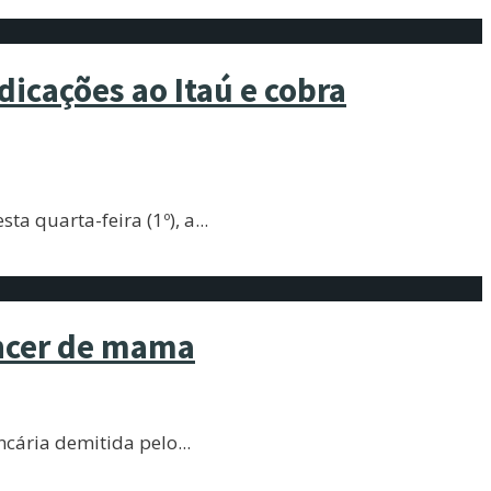
icações ao Itaú e cobra
a quarta-feira (1º), a
...
âncer de mama
ancária demitida pelo
...