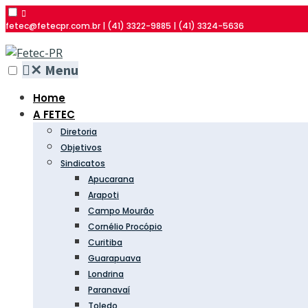
fetec@fetecpr.com.br | (41) 3322-9885 | (41) 3324-5636
✕
Menu
Home
A FETEC
Diretoria
Objetivos
Sindicatos
Apucarana
Arapoti
Campo Mourão
Cornélio Procópio
Curitiba
Guarapuava
Londrina
Paranavaí
Toledo