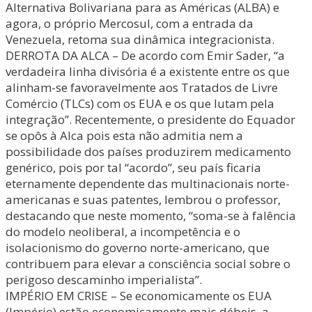
Alternativa Bolivariana para as Américas (ALBA) e
agora, o próprio Mercosul, com a entrada da
Venezuela, retoma sua dinâmica integracionista.
DERROTA DA ALCA – De acordo com Emir Sader, “a
verdadeira linha divisória é a existente entre os que
alinham-se favoravelmente aos Tratados de Livre
Comércio (TLCs) com os EUA e os que lutam pela
integração”. Recentemente, o presidente do Equador
se opôs à Alca pois esta não admitia nem a
possibilidade dos países produzirem medicamento
genérico, pois por tal “acordo”, seu país ficaria
eternamente dependente das multinacionais norte-
americanas e suas patentes, lembrou o professor,
destacando que neste momento, “soma-se à falência
do modelo neoliberal, a incompetência e o
isolacionismo do governo norte-americano, que
contribuem para elevar a consciência social sobre o
perigoso descaminho imperialista”.
IMPÉRIO EM CRISE – Se economicamente os EUA
(Império) estão economicamente mais débeis, a