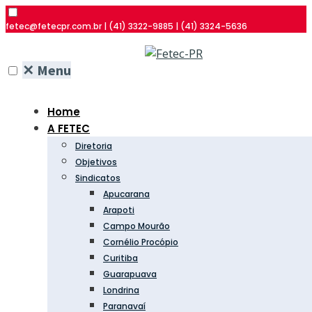
fetec@fetecpr.com.br | (41) 3322-9885 | (41) 3324-5636
✕
Menu
Home
A FETEC
Diretoria
Objetivos
Sindicatos
Apucarana
Arapoti
Campo Mourão
Cornélio Procópio
Curitiba
Guarapuava
Londrina
Paranavaí