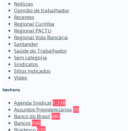
Notícias
Opinião de trabalhador
Recentes
Regional Curitiba
Regional PACTU
Regional Vida Bancária
Santander
Saúde do Trabalhador
Sem categoria
Sindicatos
Sítios Indicados
Video
Sections
Agenda Sindical
1.338
Assuntos Previdenciários
30
Banco do Brasil
680
Bancos
945
Bradesco
535