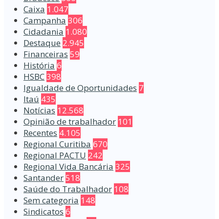
Caixa
1.047
Campanha
306
Cidadania
1.080
Destaque
2.945
Financeiras
59
História
6
HSBC
398
Igualdade de Oportunidades
7
Itaú
435
Notícias
12.568
Opinião de trabalhador
101
Recentes
4.105
Regional Curitiba
670
Regional PACTU
242
Regional Vida Bancária
325
Santander
518
Saúde do Trabalhador
108
Sem categoria
148
Sindicatos
6