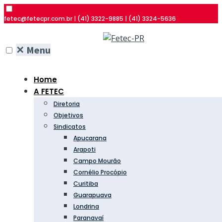
fetec@fetecpr.com.br | (41) 3322-9885 | (41) 3324-5636
✕
Menu
Home
A FETEC
Diretoria
Objetivos
Sindicatos
Apucarana
Arapoti
Campo Mourão
Cornélio Procópio
Curitiba
Guarapuava
Londrina
Paranavaí