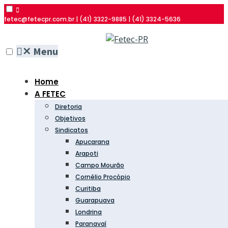
fetec@fetecpr.com.br | (41) 3322-9885 | (41) 3324-5636
✕
Menu
Home
A FETEC
Diretoria
Objetivos
Sindicatos
Apucarana
Arapoti
Campo Mourão
Cornélio Procópio
Curitiba
Guarapuava
Londrina
Paranavaí