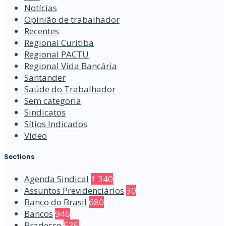
Notícias
Opinião de trabalhador
Recentes
Regional Curitiba
Regional PACTU
Regional Vida Bancária
Santander
Saúde do Trabalhador
Sem categoria
Sindicatos
Sítios Indicados
Video
Sections
Agenda Sindical
1.340
Assuntos Previdenciários
30
Banco do Brasil
680
Bancos
946
Bradesco
535