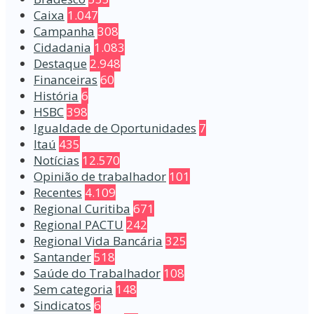
Caixa
1.047
Campanha
308
Cidadania
1.083
Destaque
2.948
Financeiras
60
História
6
HSBC
398
Igualdade de Oportunidades
7
Itaú
435
Notícias
12.570
Opinião de trabalhador
101
Recentes
4.109
Regional Curitiba
671
Regional PACTU
242
Regional Vida Bancária
325
Santander
518
Saúde do Trabalhador
108
Sem categoria
148
Sindicatos
6