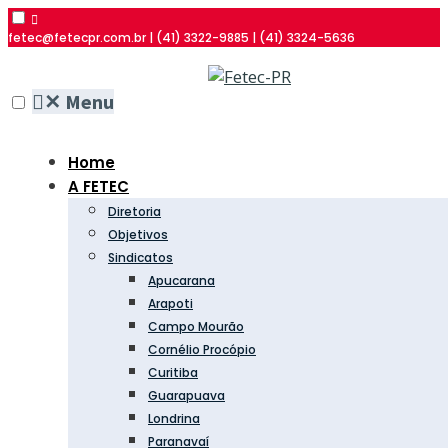
fetec@fetecpr.com.br | (41) 3322-9885 | (41) 3324-5636
✕
Menu
Home
A FETEC
Diretoria
Objetivos
Sindicatos
Apucarana
Arapoti
Campo Mourão
Cornélio Procópio
Curitiba
Guarapuava
Londrina
Paranavaí