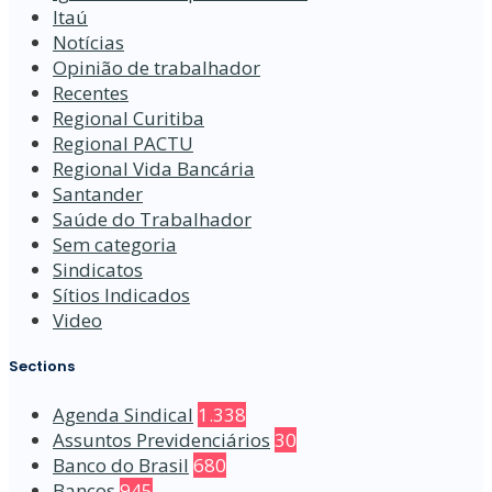
Itaú
Notícias
Opinião de trabalhador
Recentes
Regional Curitiba
Regional PACTU
Regional Vida Bancária
Santander
Saúde do Trabalhador
Sem categoria
Sindicatos
Sítios Indicados
Video
Sections
Agenda Sindical
1.338
Assuntos Previdenciários
30
Banco do Brasil
680
Bancos
945