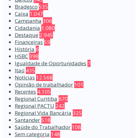
Bradesco
535
Caixa
1.047
Campanha
306
Cidadania
1.080
Destaque
2.945
Financeiras
59
História
6
HSBC
398
Igualdade de Oportunidades
7
Itaú
435
Notícias
12.568
Opinião de trabalhador
101
Recentes
4.105
Regional Curitiba
670
Regional PACTU
242
Regional Vida Bancária
325
Santander
518
Saúde do Trabalhador
108
Sem categoria
148