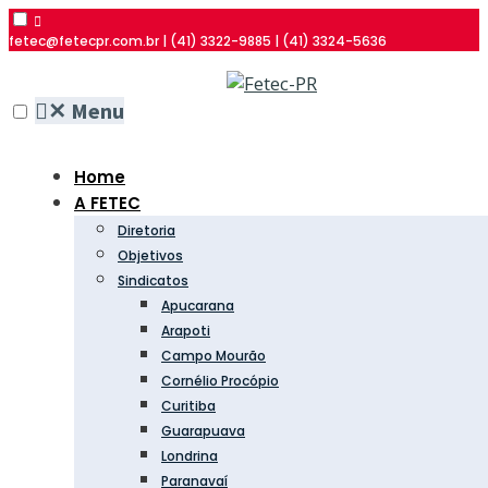
fetec@fetecpr.com.br | (41) 3322-9885 | (41) 3324-5636
✕
Menu
Home
A FETEC
Diretoria
Objetivos
Sindicatos
Apucarana
Arapoti
Campo Mourão
Cornélio Procópio
Curitiba
Guarapuava
Londrina
Paranavaí