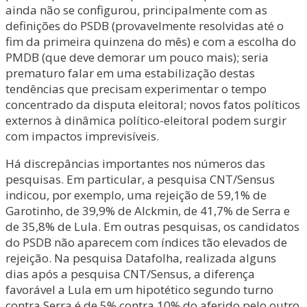
ainda não se configurou, principalmente com as
definições do PSDB (provavelmente resolvidas até o
fim da primeira quinzena do mês) e com a escolha do
PMDB (que deve demorar um pouco mais); seria
prematuro falar em uma estabilização destas
tendências que precisam experimentar o tempo
concentrado da disputa eleitoral; novos fatos políticos
externos à dinâmica político-eleitoral podem surgir
com impactos imprevisíveis.
Há discrepâncias importantes nos números das
pesquisas. Em particular, a pesquisa CNT/Sensus
indicou, por exemplo, uma rejeição de 59,1% de
Garotinho, de 39,9% de Alckmin, de 41,7% de Serra e
de 35,8% de Lula. Em outras pesquisas, os candidatos
do PSDB não aparecem com índices tão elevados de
rejeição. Na pesquisa Datafolha, realizada alguns
dias após a pesquisa CNT/Sensus, a diferença
favorável a Lula em um hipotético segundo turno
contra Serra é de 5% contra 10% do aferido pelo outro