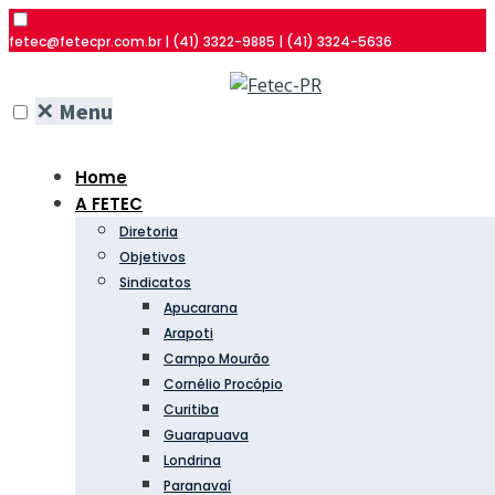
fetec@fetecpr.com.br | (41) 3322-9885 | (41) 3324-5636
✕
Menu
Home
A FETEC
Diretoria
Objetivos
Sindicatos
Apucarana
Arapoti
Campo Mourão
Cornélio Procópio
Curitiba
Guarapuava
Londrina
Paranavaí