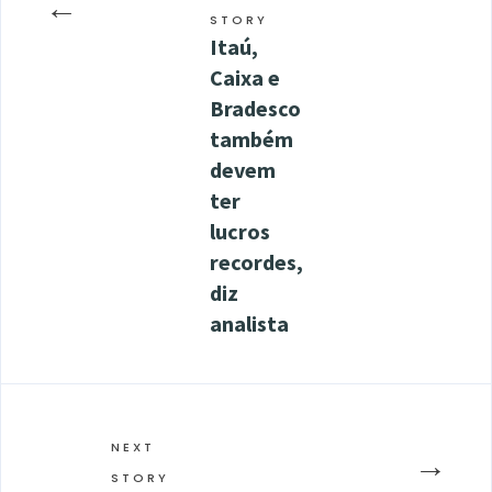
←
STORY
Itaú,
Caixa e
Bradesco
também
devem
ter
lucros
recordes,
diz
analista
NEXT
→
STORY