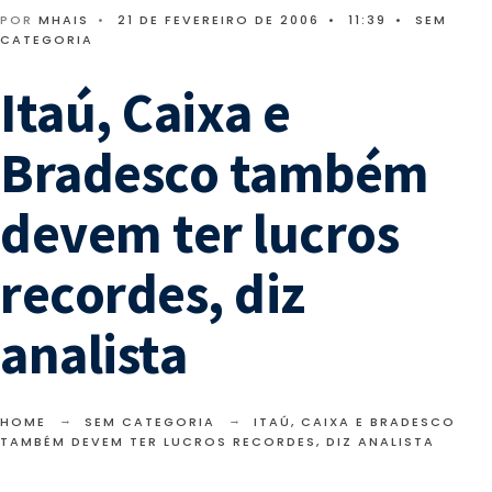
POR
MHAIS
•
21 DE FEVEREIRO DE 2006
•
11:39
•
SEM
CATEGORIA
Itaú, Caixa e
Bradesco também
devem ter lucros
recordes, diz
analista
HOME
SEM CATEGORIA
ITAÚ, CAIXA E BRADESCO
TAMBÉM DEVEM TER LUCROS RECORDES, DIZ ANALISTA