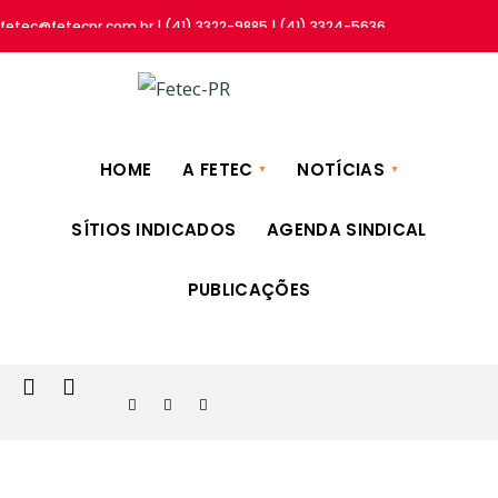
fetec@fetecpr.com.br | (41) 3322-9885 | (41) 3324-5636
HOME
A FETEC
NOTÍCIAS
SÍTIOS INDICADOS
AGENDA SINDICAL
PUBLICAÇÕES