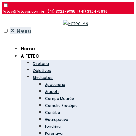
fetec@fetecpr.com.br | (41) 3322-9885 | (41) 3324-5636
✕
Menu
Home
A FETEC
Diretoria
Objetivos
Sindicatos
Apucarana
Arapoti
Campo Mourão
Cornélio Procópio
Curitiba
Guarapuava
Londrina
Paranavaí