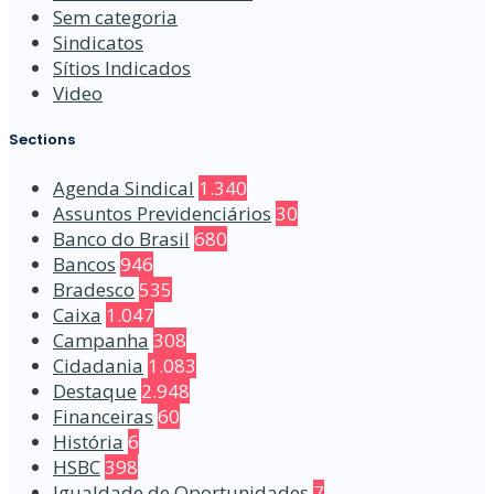
Sem categoria
Sindicatos
Sítios Indicados
Video
Sections
Agenda Sindical
1.340
Assuntos Previdenciários
30
Banco do Brasil
680
Bancos
946
Bradesco
535
Caixa
1.047
Campanha
308
Cidadania
1.083
Destaque
2.948
Financeiras
60
História
6
HSBC
398
Igualdade de Oportunidades
7