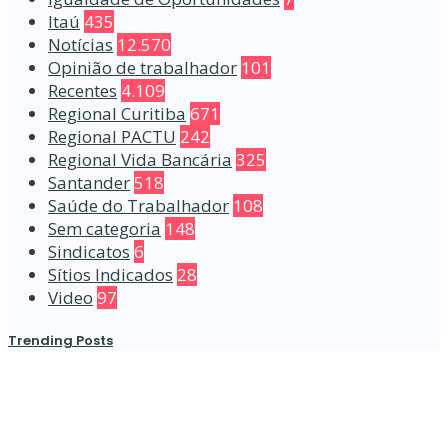
Itaú
435
Notícias
12.570
Opinião de trabalhador
101
Recentes
4.109
Regional Curitiba
671
Regional PACTU
242
Regional Vida Bancária
325
Santander
518
Saúde do Trabalhador
108
Sem categoria
148
Sindicatos
6
Sítios Indicados
28
Video
97
Trending Posts