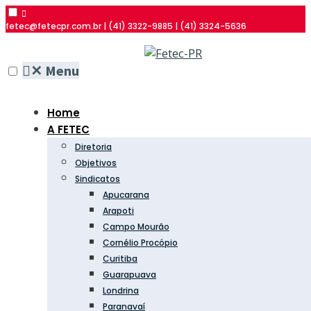
fetec@fetecpr.com.br | (41) 3322-9885 | (41) 3324-5636
✕
Menu
Home
A FETEC
Diretoria
Objetivos
Sindicatos
Apucarana
Arapoti
Campo Mourão
Cornélio Procópio
Curitiba
Guarapuava
Londrina
Paranavaí